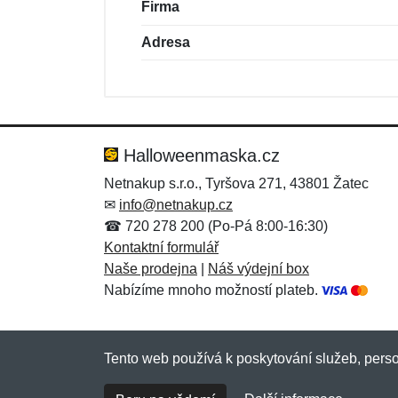
Firma
Adresa
Nová recenze
Nový dotaz
Hodnocení:
Jméno:
*
*
Halloweenmaska.cz
Netnakup s.r.o., Tyršova 271, 43801 Žatec
✉
info@netnakup.cz
Zpráva
Zpráva
*
*
☎ 720 278 200 (Po-Pá 8:00-16:30)
Kontaktní formulář
Naše prodejna
|
Náš výdejní box
Nabízíme mnoho možností plateb.
Tento web používá k poskytování služeb, perso
Přidat
Přidat