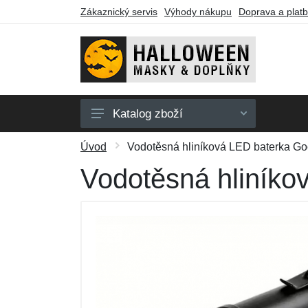
Zákaznický servis
Výhody nákupu
Doprava a plat
Katalog zboží
Pánské masky
Úvod
Vodotěsná hliníková LED baterka Go
Dámské masky
Vodotěsná hliníko
Party zboží
Barvy na obličej
Dárkové poukazy
Výprodej