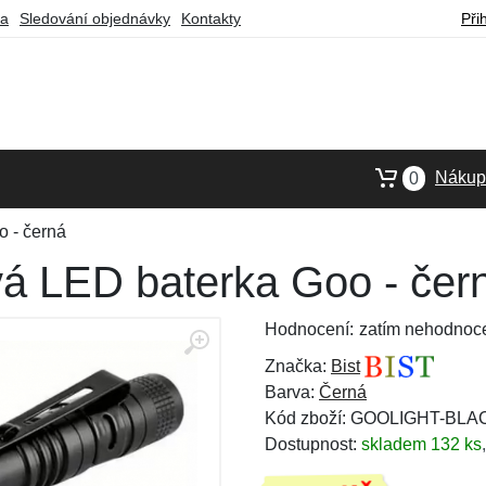
ba
Sledování objednávky
Kontakty
Při
Nákupn
0
o - černá
vá LED baterka Goo - čer
Hodnocení:
zatím nehodnoc
Značka:
Bist
Barva:
Černá
Kód zboží: GOOLIGHT-BLA
Dostupnost:
skladem 132 ks