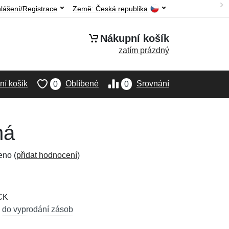
hlášení/Registrace
Země:
Česká republika
Nákupní košík
zatím prázdný
í košík
Oblíbené
Srovnání
0
0
ná
eno (
přidat hodnocení
)
CK
,
do vyprodání zásob