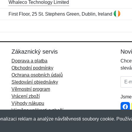
Whaleco Technology Limited
First Floor, 25 St. Stephens Green, Dublin, Ireland
Jméno:
E-mail:
*
*
E-mail:
*
Zákaznický servis
Nov
Doprava a platba
Chcet
Obchodní podmínky
slevá
Ochrana osobních údajů
E-mai
Sledování objednávky
Věrnostní program
Vrácení zboží
Jsme 
Výhody nákupu
Výměna velikosti a zboží
Více informací...
nalizaci reklam a analýze návštěvnosti soubory cookie. Používá