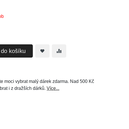
ob
t do košíku
e moci vybrat malý dárek zdarma. Nad 500 Kč
brat i z dražších dárků.
Více...