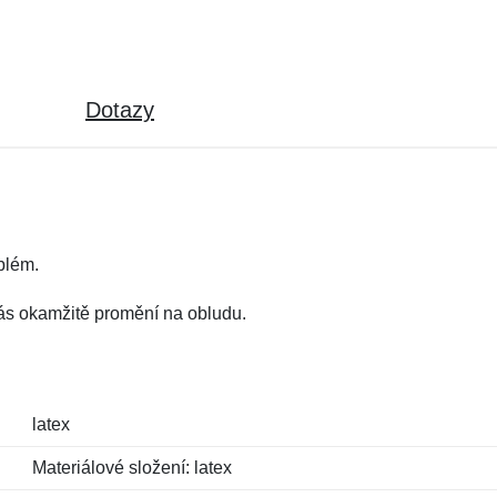
Dotazy
blém.
ás okamžitě promění na obludu.
latex
Materiálové složení: latex