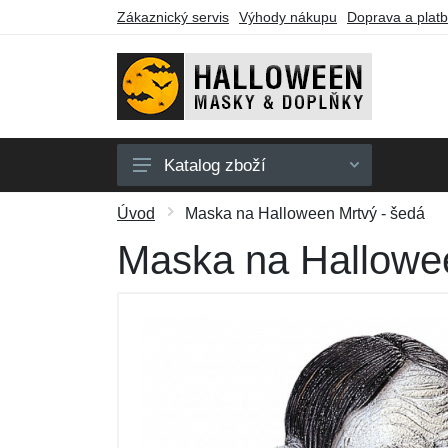
Zákaznický servis
Výhody nákupu
Doprava a plat
Katalog zboží
Pánské masky
Úvod
Maska na Halloween Mrtvý - šedá
Dámské masky
Maska na Hallowee
Party zboží
Barvy na obličej
Dárkové poukazy
Výprodej