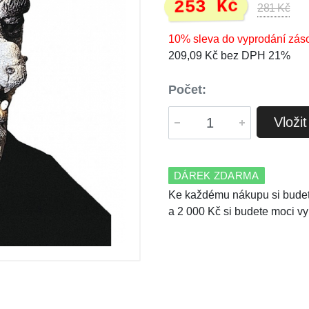
253 Kč
281 Kč
10% sleva do vyprodání zás
209,09 Kč bez DPH 21%
Počet:
Vloži
DÁREK ZDARMA
Ke každému nákupu si budet
a 2 000 Kč si budete moci vy