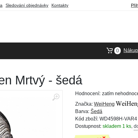
ba
Sledování objednávky
Kontakty
Při
Nákupn
0
n Mrtvý - šedá
Hodnocení:
zatím nehodnoc
Značka:
WeiHeng
Barva:
Šedá
Kód zboží: WD4598H-VAR4
Dostupnost:
skladem 1 ks
,
d