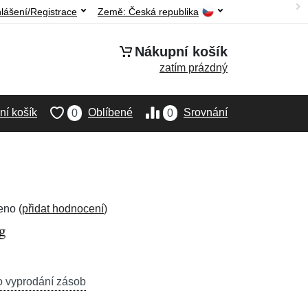
hlášení/Registrace
Země:
Česká republika
Nákupní košík
zatím prázdný
í košík
Oblíbené
Srovnání
0
0
eno (
přidat hodnocení
)
o vyprodání zásob