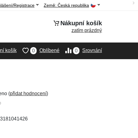
hlášení/Registrace
Země:
Česká republika
Nákupní košík
zatím prázdný
í košík
Oblíbené
Srovnání
0
0
eno (
přidat hodnocení
)
903181041426