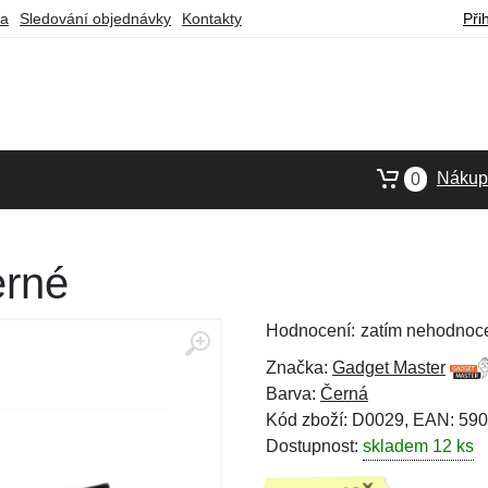
ba
Sledování objednávky
Kontakty
Při
Nákupn
0
erné
Hodnocení:
zatím nehodnoc
Značka:
Gadget Master
Barva:
Černá
Kód zboží: D0029, EAN: 5
Dostupnost:
skladem 12 ks