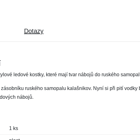
Dotazy
í
ylové ledové kostky, které mají tvar nábojů do ruského samopa
 zásobníku ruského samopalu kalašnikov. Nyní si při pití vodky b
ledových nábojů.
1 ks