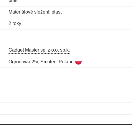
plast
Materiálové složení: plast
2 roky
Gadget Master sp. z o.o. sp.k.
Ogrodowa 25i, Smolec, Poland
Jméno:
E-mail:
*
*
E-mail:
*