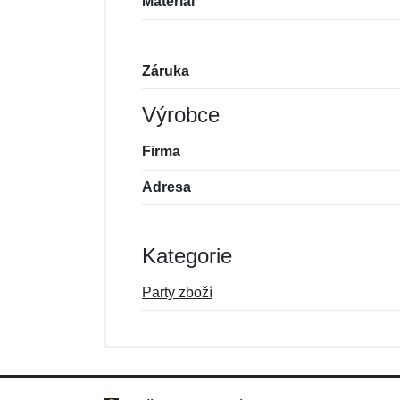
Materiál
Záruka
Výrobce
Firma
Adresa
Kategorie
Party zboží
Nová recenze
Nový dotaz
Hodnocení:
Jméno:
*
*