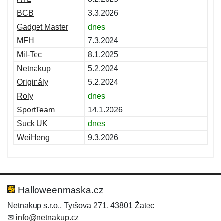
BCB
3.3.2026
Gadget Master
dnes
MFH
7.3.2024
Mil-Tec
8.1.2025
Netnakup
5.2.2024
Originály
5.2.2024
Roly
dnes
SportTeam
14.1.2026
Suck UK
dnes
WeiHeng
9.3.2026
Halloweenmaska.cz
Netnakup s.r.o., Tyršova 271, 43801 Žatec
✉
info@netnakup.cz