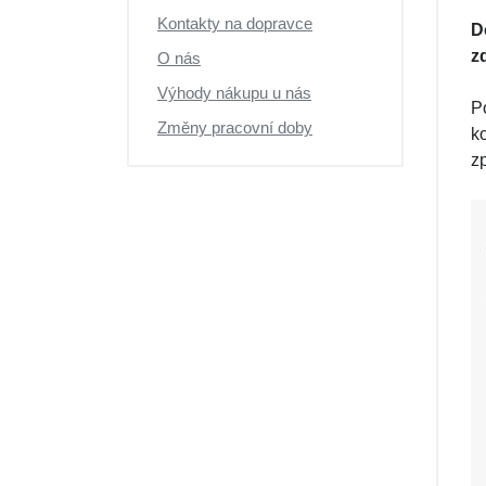
Kontakty na dopravce
D
z
O nás
Výhody nákupu u nás
P
Změny pracovní doby
k
z