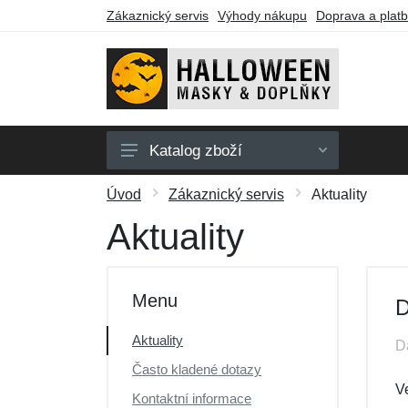
Zákaznický servis
Výhody nákupu
Doprava a plat
Katalog zboží
Pánské masky
Úvod
Zákaznický servis
Aktuality
Dámské masky
Aktuality
Party zboží
Barvy na obličej
Menu
D
Dárkové poukazy
Aktuality
D
Výprodej
Často kladené dotazy
Ve
Kontaktní informace