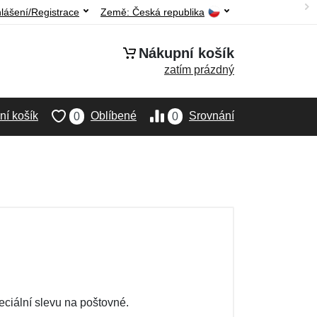
hlášení/Registrace
Země:
Česká republika
Nákupní košík
zatím prázdný
í košík
Oblíbené
Srovnání
0
0
eciální slevu na poštovné.