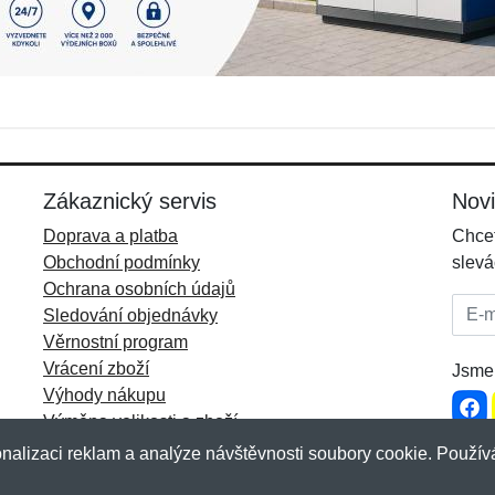
Zákaznický servis
Nov
Doprava a platba
Chcet
Obchodní podmínky
slevá
Ochrana osobních údajů
E-mai
Sledování objednávky
Věrnostní program
Vrácení zboží
Jsme 
Výhody nákupu
Výměna velikosti a zboží
Více informací...
nalizaci reklam a analýze návštěvnosti soubory cookie. Používá