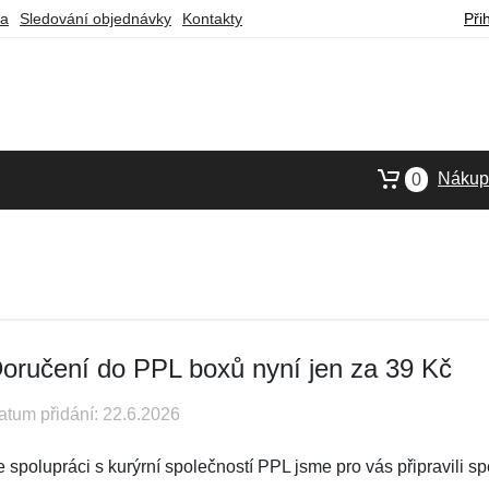
ba
Sledování objednávky
Kontakty
Při
Nákupn
0
oručení do PPL boxů nyní jen za 39 Kč
atum přidání: 22.6.2026
 spolupráci s kurýrní společností PPL jsme pro vás připravili sp