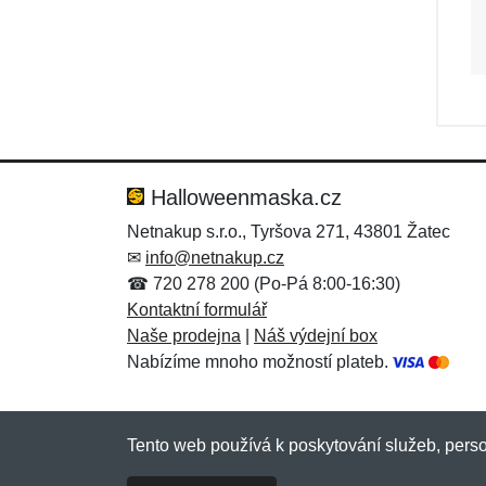
Halloweenmaska.cz
Netnakup s.r.o., Tyršova 271, 43801 Žatec
✉
info@netnakup.cz
☎ 720 278 200 (Po-Pá 8:00-16:30)
Kontaktní formulář
Naše prodejna
|
Náš výdejní box
Nabízíme mnoho možností plateb.
Tento web používá k poskytování služeb, perso