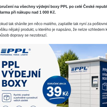
oručení na všechny výdejní boxy PPL po celé České republi
darma při nákupu nad 1 000 Kč.
okud tak sháníte jen něco malého, zaplatíte tak nyní za pošt
ošíku nějaký produkt, u kterého je napsáno, že nelze vzhledem 
působ dopravy se nezobrazí.