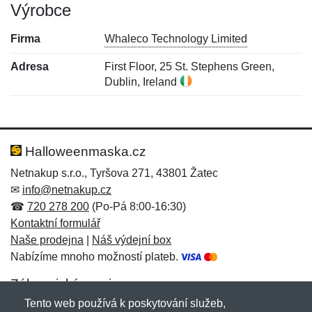
Výrobce
Firma
Whaleco Technology Limited
Adresa
First Floor, 25 St. Stephens Green,
Dublin, Ireland
Nová recenze
Nový dotaz
Hodnocení:
Jméno:
*
*
Halloweenmaska.cz
Netnakup s.r.o., Tyršova 271, 43801 Žatec
✉
info@netnakup.cz
Jméno:
E-mail:
*
*
☎
720 278 200
(Po-Pá 8:00-16:30)
Kontaktní formulář
Naše prodejna
|
Náš výdejní box
Nabízíme mnoho možností plateb.
E-mail:
*
Zpráva
*
Zákaznický servis
Tento web používá k poskytování služeb,
Novinky emailem