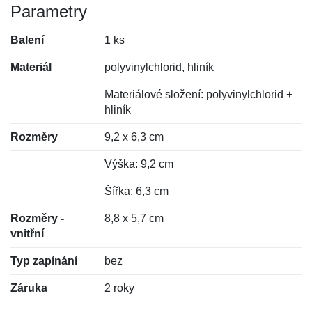
Parametry
Balení
1 ks
Materiál
polyvinylchlorid, hliník
Materiálové složení: polyvinylchlorid +
hliník
Rozměry
9,2 x 6,3 cm
Výška: 9,2 cm
Šířka: 6,3 cm
Rozměry -
8,8 x 5,7 cm
vnitřní
Typ zapínání
bez
Záruka
2 roky