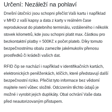
Určení: Nezáleží na pohlaví
Dnešní útočníci jsou schopni přečíst Vaši kartu i například
v MHD z vaší kapsy a data z karty v reálném čase
reprodukovat do platebního terminálu, vzdáleného i několik
stovek kilometrů, kde jsou schopni platit max. částkou pro
bezkontaktní platby = 500Kč x počet plateb. Díky tomuto
bezpečnostnímu obalu zamezíte jakémukoliv přenosu
prostředků či krádeži vašich dat.
RFID čip se nachází i například v identifikačních kartách,
elektronických peněženkách, klíčích, které představují další
bezpečnostní riziko. Přečíst tyto informace bez vědomí
majitele není vůbec složité. Odcizením těchto údajů je
možné i vyrobit jejich duplikáty. Obal ochrání Vaše data
před neautorizovaným přístupem.